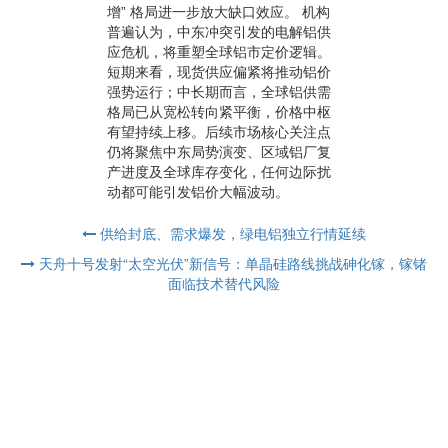
增” 格局进一步放大缺口效应。 机构
普遍认为，中东冲突引发的电解铝供
应危机，将重塑全球铝市定价逻辑。
短期来看，现货供应偏紧将推动铝价
强势运行；中长期而言，全球铝供需
格局已从宽松转向紧平衡，价格中枢
有望持续上移。后续市场核心关注点
仍将聚焦中东局势演变、区域铝厂复
产进度及全球库存变化，任何边际扰
动都可能引发铝价大幅波动。
供给封底、需求爆发，绿电铝独立行情延续
天舟十号发射“太空光伏”新信号：单晶硅路线挑战砷化镓，镓锗
面临技术替代风险