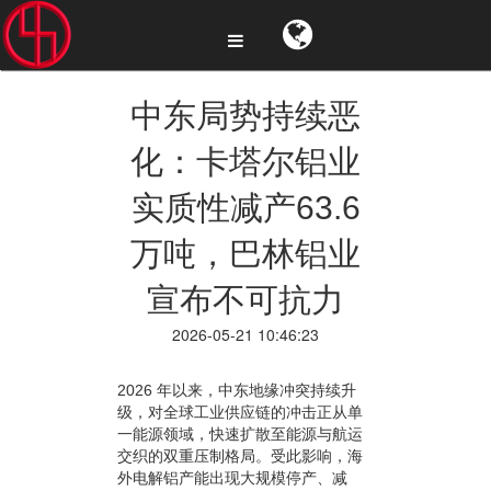
中东局势持续恶
化：卡塔尔铝业
实质性减产63.6
万吨，巴林铝业
宣布不可抗力
2026-05-21 10:46:23
2026 年以来，中东地缘冲突持续升
级，对全球工业供应链的冲击正从单
一能源领域，快速扩散至能源与航运
交织的双重压制格局。受此影响，海
外电解铝产能出现大规模停产、减