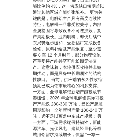
能比例约 4%，这一供应缺口短期难以
通过其他区域产能扩张填补。 更为关
键的是，电解铝生产具有高度连续性
特征，电解槽一旦非受控关停，内部
金属凝固将导致设备不可逆损毁，复
产周期极长。业内明确，即便后续中
东局势逐步缓和，受损铝厂完成设备
检修、原料补给及产能恢复，至少需
要 6 至 12 个月时间，部分物理设施
严重受损产能甚至可能长期无法复
产。这意味着，本轮供应收缩并非短
期扰动，而是具备中长期属性的结构
性缺口。 当前，供应端的永久性收缩
预期已成为铝市最核心的利多支撑。
一方面，全球电解铝新增产能投放节
奏缓慢，2026 年全球电解铝实际可投
产产能仅 280-330 万吨，受投产爬坡
周期影响，全年新增产量 180-240 万
吨，远不足以覆盖中东减产规模；另
一方面，下游需求端保持韧性，新能
源汽车、光伏风电、建筑轻量化等领
域用铝需求持续增长，供需 “一减一