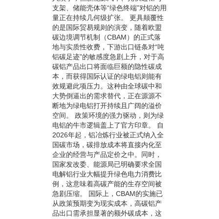
支架、储能壳体等“绿色终端”对铝的用
量正在持续几何级扩张。 更具颠覆性
的是国际贸易规则的演变，随着欧盟
碳边境调节机制（CBAM）的正式落
地与实质性收费，下游出口链条对“吨
铝碳足迹”的敏感度急剧上升，对于高
碳铝产品出口将面临巨额的隐性碳成
本，而获得国际认证的绿电铝则能有
效规避此项压力。这种由全球碳中和
大势倒逼出的需求替代，正在源源不
断地为绿电铝打开持续且广阔的溢价
空间。 政策环境的强力驱动，则为绿
电铝的牛市逻辑盖上了官方印章。 自
2026年起，铝冶炼行业被正式纳入全
国碳市场，碳排放成本将直接内化至
企业的经营与产品定价之中。同时，
国家发改委、能源局已明确要求全国
电解铝行业大幅提升绿色电力消费比
例，这意味着高碳产能的生存空间被
急剧压缩。 国际上，CBAM的实施已
从政策预期变为现实成本，高碳铝产
品出口需承担显著的额外碳成本，这