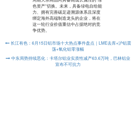
色资产”切换。未来，具备绿电自给能
力、拥有完善碳足迹溯源体系且深度
绑定海外高端制造龙头的企业，将在
这一轮行业价值重估中占据绝对的竞
争优势。
长江有色：6月15日铝市场十大热点事件盘点｜LME去库+沪铝震
荡+氧化铝零涨幅
中东局势持续恶化：卡塔尔铝业实质性减产63.6万吨，巴林铝业
宣布不可抗力