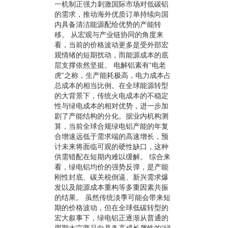
一机制正强力刺激国际市场对低碳铝
的需求，推动海外优质订单持续向国
内具备清洁能源配给优势的产能转
移。 从宏观与产业链协同的角度来
看，当前的价格波动更多是受外部宏
观情绪的短期扰动，而能源成本的底
层支撑依然坚挺。 电解铝素有“电老
虎”之称，生产能耗极高，电力成本占
总成本的相当比例。在全球能源转型
的大背景下，传统火电成本的不稳定
性与绿电成本的相对优势，进一步加
剧了产能结构的分化。据业内机构测
算，当前全球合规绿电铝产能的年复
合增速远低于需求端的高速增长，预
计未来将面临可观的硬性缺口，这种
供需错配在短期内难以缓解。 综合来
看，绿电铝均价的强势反弹，是产能
刚性封底、碳关税倒逼、新兴需求爆
发以及能源成本重构等多重因素共振
的结果。 虽然传统淡季可能会带来短
期的价格波动，但在全球低碳转型的
宏大叙事下，绿电铝正逐渐从普通的
周期大宗商品向具备高成长属性的“绿