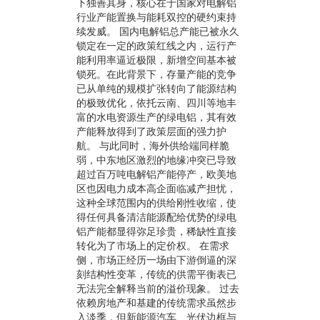
下独善其身，核心在于国家对电解铝
行业产能置换与能耗双控的硬约束持
续发威。 国内电解铝总产能已被永久
锁定在一定的政策红线之内，运行产
能利用率逼近极限，新增空间基本被
锁死。在此背景下，存量产能的竞争
已从单纯的规模扩张转向了能源结构
的极致优化，依托云南、四川等地丰
富的水电资源生产的绿电铝，其有效
产能释放得到了政策层面的强力护
航。 与此同时，海外供给端同样脆
弱，中东地区激烈的地缘冲突已导致
超过百万吨电解铝产能停产，欧美地
区也因电力成本高企面临减产担忧，
这种全球范围内的供给刚性收缩，使
得任何具备清洁能源配给优势的绿电
铝产能都显得弥足珍贵，稀缺性直接
转化为了市场上的定价权。 在需求
侧，市场正经历一场由下游倒逼的深
刻结构性变革，传统的供需平衡表已
无法完全解释当前的溢价现象。 过去
依赖房地产和基建的传统需求虽然步
入淡季，但新能源汽车、光伏边框与